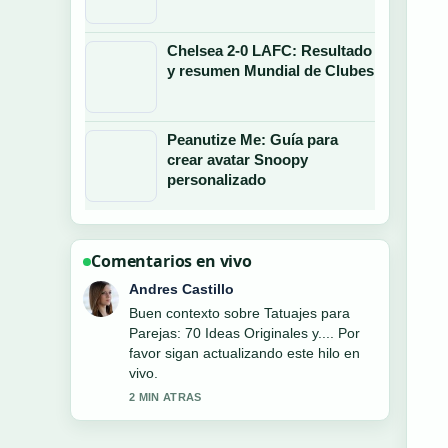
Chelsea 2-0 LAFC: Resultado
y resumen Mundial de Clubes
Peanutize Me: Guía para
crear avatar Snoopy
personalizado
Comentarios en vivo
Sofia Martinez
La cobertura de Juan Manuel Guilera:
biografía, edad, novia y... se siente
solida y muy facil de seguir.
4 MIN ATRAS