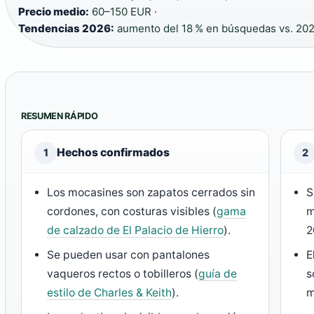
Precio medio:
60–150 EUR ·
Tendencias 2026:
aumento del 18 % en búsquedas vs. 20
RESUMEN RÁPIDO
Hechos confirmados
1
2
Los mocasines son zapatos cerrados sin
S
cordones, con costuras visibles (
gama
m
de calzado de El Palacio de Hierro
).
2
Se pueden usar con pantalones
E
vaqueros rectos o tobilleros (
guía de
s
estilo de Charles & Keith
).
m