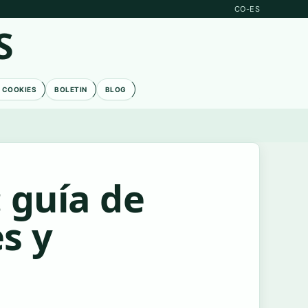
CO-ES
S
E COOKIES
BOLETIN
BLOG
 guía de
s y