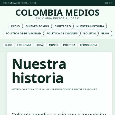
COLOMBIA EDITORIAL DESK
CO-ES
COLOMBIA MEDIOS
COLOMBIA EDITORIAL DESK
INICIO
QUIENES SOMOS
CONTACTO
NUESTRA HISTORIA
POLITICA DE PRIVACIDAD
POLITICA DE COOKIES
BOLETIN
BLOG
BLOG
ECONOMIA
LOCAL
MUNDO
POLITICA
TECNOLOGIA
Nuestra
historia
MATEO GARCIA • 2026-04-06 • REVISADO POR NICOLAS GOMEZ
Colombiamedios nació con el propósito