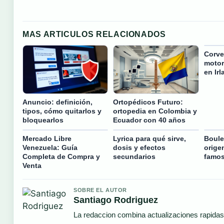
MAS ARTICULOS RELACIONADOS
Corve
motor
en Ir
Anuncio: definición,
Ortopédicos Futuro:
tipos, cómo quitarlos y
ortopedia en Colombia y
bloquearlos
Ecuador con 40 años
Mercado Libre
Lyrica para qué sirve,
Boule
Venezuela: Guía
dosis y efectos
orige
Completa de Compra y
secundarios
famo
Venta
SOBRE EL AUTOR
Santiago Rodriguez
La redaccion combina actualizaciones rapidas