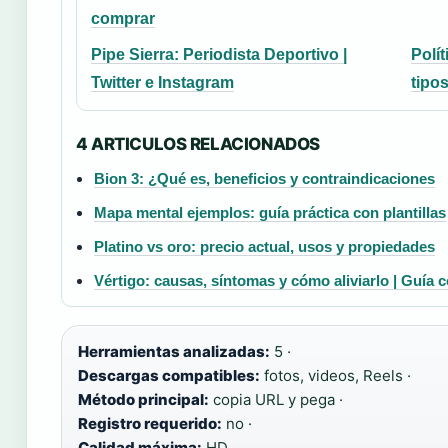
comprar
Pipe Sierra: Periodista Deportivo |
Polít
Twitter e Instagram
tipo
4 ARTICULOS RELACIONADOS
Bion 3: ¿Qué es, beneficios y contraindicaciones
Mapa mental ejemplos: guía práctica con plantillas
Platino vs oro: precio actual, usos y propiedades
Vértigo: causas, síntomas y cómo aliviarlo | Guía 
Herramientas analizadas:
5 ·
Descargas compatibles:
fotos, videos, Reels ·
Método principal:
copia URL y pega ·
Registro requerido:
no ·
Calidad máxima:
HD