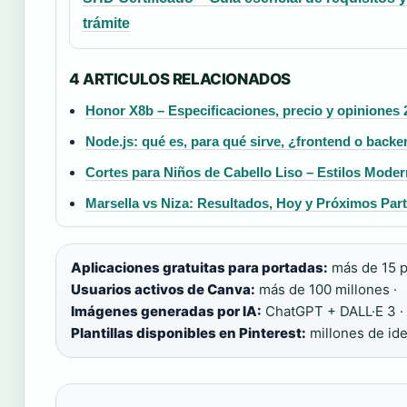
trámite
4 ARTICULOS RELACIONADOS
Honor X8b – Especificaciones, precio y opiniones 
Node.js: qué es, para qué sirve, ¿frontend o backe
Cortes para Niños de Cabello Liso – Estilos Mode
Marsella vs Niza: Resultados, Hoy y Próximos Par
Aplicaciones gratuitas para portadas:
más de 15 p
Usuarios activos de Canva:
más de 100 millones ·
Imágenes generadas por IA:
ChatGPT + DALL·E 3 ·
Plantillas disponibles en Pinterest:
millones de id