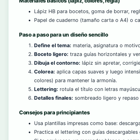
Materiales básicos (lápiz, colores, regla)
Lápiz HB para bocetos, goma de borrar, regl
Papel de cuaderno (tamaño carta o A4) o car
Paso a paso para un diseño sencillo
Define el tema:
materia, asignatura o motivo
Boceto ligero:
traza guías horizontales y ver
Dibuja el contorno:
lápiz sin apretar, corrig
Colorea:
aplica capas suaves y luego intensi
colores) para mantener la armonía.
Lettering:
rotula el título con letras mayúsc
Detalles finales:
sombreado ligero y repaso d
Consejos para principiantes
Usa plantillas impresas como base: descarg
Practica el lettering con guías descargables 