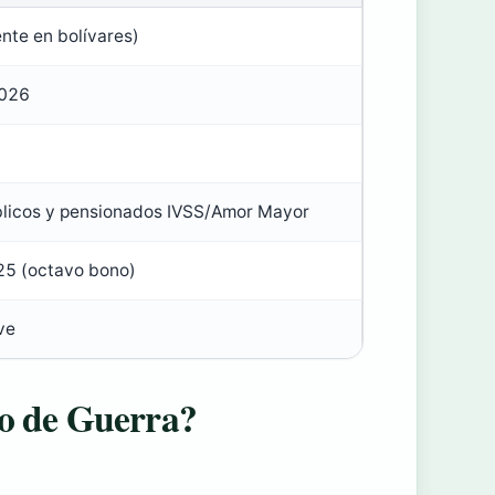
nte en bolívares)
2026
blicos y pensionados IVSS/Amor Mayor
25 (octavo bono)
ve
no de Guerra?