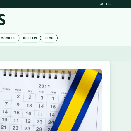
CO-ES
S
E COOKIES
BOLETIN
BLOG