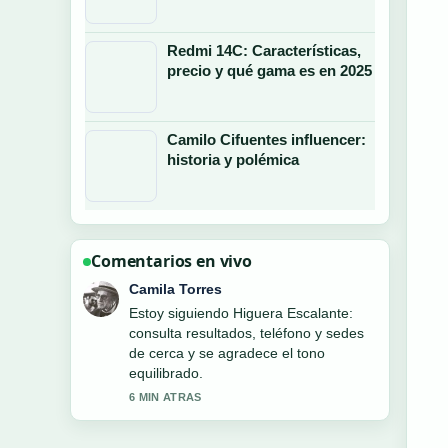
Redmi 14C: Características,
precio y qué gama es en 2025
Camilo Cifuentes influencer:
historia y polémica
Comentarios en vivo
Diego Herrera
Buen contexto sobre Colestiramina:
qué es, usos, dosis y efectos.... Por
favor sigan actualizando este hilo en
vivo.
8 MIN ATRAS