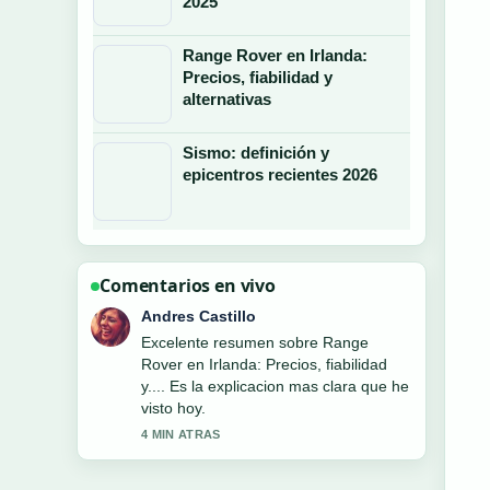
2025
Range Rover en Irlanda:
Precios, fiabilidad y
alternativas
Sismo: definición y
epicentros recientes 2026
Comentarios en vivo
Sofia Martinez
Estoy siguiendo Bybit: Seguridad,
legalidad y guía para inversores... de
cerca y se agradece el tono
equilibrado.
6 MIN ATRAS