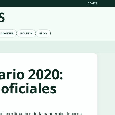
CO-ES
S
E COOKIES
BOLETIN
BLOG
ario 2020:
oficiales
a incertidumbre de la pandemia, llegaron