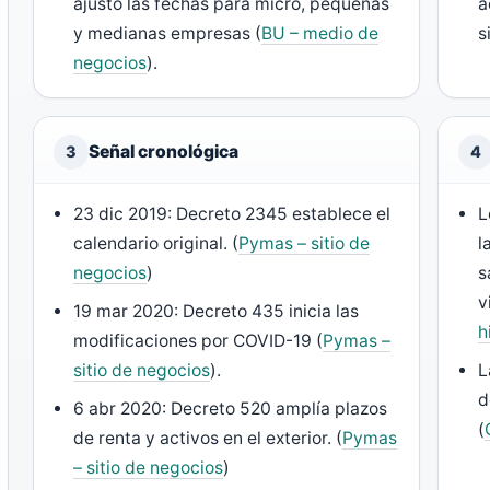
ajustó las fechas para micro, pequeñas
a
y medianas empresas (
BU – medio de
s
negocios
).
Señal cronológica
3
4
23 dic 2019: Decreto 2345 establece el
L
calendario original. (
Pymas – sitio de
l
negocios
)
s
v
19 mar 2020: Decreto 435 inicia las
h
modificaciones por COVID-19 (
Pymas –
sitio de negocios
).
L
d
6 abr 2020: Decreto 520 amplía plazos
(
de renta y activos en el exterior. (
Pymas
– sitio de negocios
)