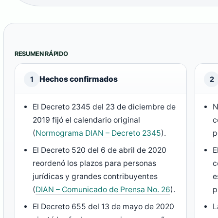
RESUMEN RÁPIDO
Hechos confirmados
1
2
El Decreto 2345 del 23 de diciembre de
N
2019 fijó el calendario original
c
(
Normograma DIAN – Decreto 2345
).
p
El Decreto 520 del 6 de abril de 2020
E
reordenó los plazos para personas
c
jurídicas y grandes contribuyentes
e
(
DIAN – Comunicado de Prensa No. 26
).
p
El Decreto 655 del 13 de mayo de 2020
L