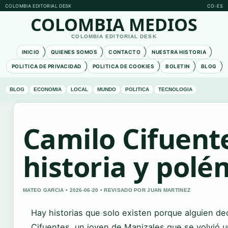
COLOMBIA EDITORIAL DESK
CO-ES
COLOMBIA MEDIOS
COLOMBIA EDITORIAL DESK
INICIO
QUIENES SOMOS
CONTACTO
NUESTRA HISTORIA
POLITICA DE PRIVACIDAD
POLITICA DE COOKIES
BOLETIN
BLOG
BLOG
ECONOMIA
LOCAL
MUNDO
POLITICA
TECNOLOGIA
Camilo Cifuente
historia y polé
MATEO GARCIA • 2026-06-20 • REVISADO POR JUAN MARTINEZ
Hay historias que solo existen porque alguien de
Cifuentes, un joven de Manizales que se volvió 