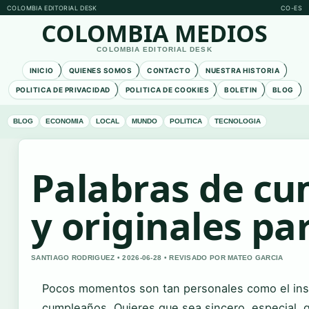
COLOMBIA EDITORIAL DESK
CO-ES
COLOMBIA MEDIOS
COLOMBIA EDITORIAL DESK
INICIO
QUIENES SOMOS
CONTACTO
NUESTRA HISTORIA
POLITICA DE PRIVACIDAD
POLITICA DE COOKIES
BOLETIN
BLOG
BLOG
ECONOMIA
LOCAL
MUNDO
POLITICA
TECNOLOGIA
Palabras de cu
y originales p
SANTIAGO RODRIGUEZ • 2026-06-28 • REVISADO POR MATEO GARCIA
Pocos momentos son tan personales como el inst
cumpleaños. Quieres que sea sincero, especial, q