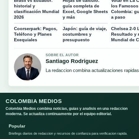
Brasil vs Ecuador:
Hojas de cálculo:
Votar en La 
historial y
guía completa de
los Famosos
clasificación Mundial
Excel, Google Sheets
Colombia: gu
2026
y más
a paso
Coorserpark: Pagos,
Japón: guía de viaje,
Chelsea 2-0 
Teléfono y Planes
costumbres y
Resultado y
Exequiales
presupuesto
Mundial de 
SOBRE EL AUTOR
Santiago Rodriguez
La redaccion combina actualizaciones rapidas
COLOMBIA MEDIOS
Colombia Medios combina noticias, guias y analisis en una redaccion
moderna. Se actualiza continuamente por el equipo editorial.
Popular
Briefings diarios de redaccion y recursos de confianza para verificacion rapida.