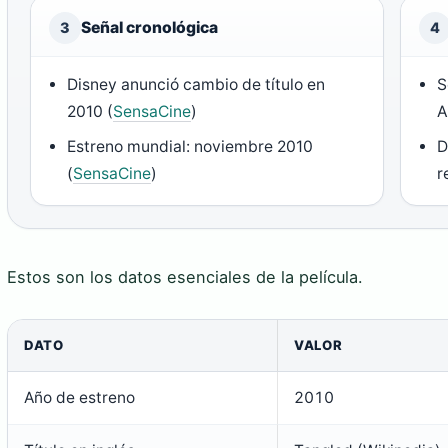
Señal cronológica
3
4
Disney anunció cambio de título en
S
2010 (
SensaCine
)
A
Estreno mundial: noviembre 2010
D
(
SensaCine
)
r
Estos son los datos esenciales de la película.
DATO
VALOR
Año de estreno
2010