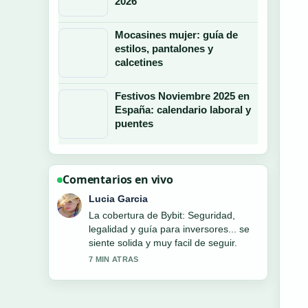
2026
Mocasines mujer: guía de
estilos, pantalones y
calcetines
Festivos Noviembre 2025 en
España: calendario laboral y
puentes
Comentarios en vivo
Daniel Ruiz
Muy buen trabajo de verificacion sobre
Colestiramina: qué es, usos, dosis y
efectos.... Mas medios deberian
escribir asi.
9 MIN ATRAS