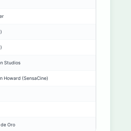
er
)
)
on Studios
on Howard (SensaCine)
 de Oro