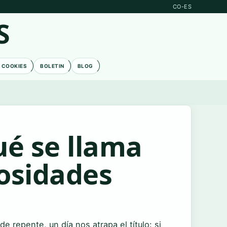
CO-ES
S
E COOKIES
BOLETIN
BLOG
ué se llama
iosidades
e repente, un día nos atrapa el título: si