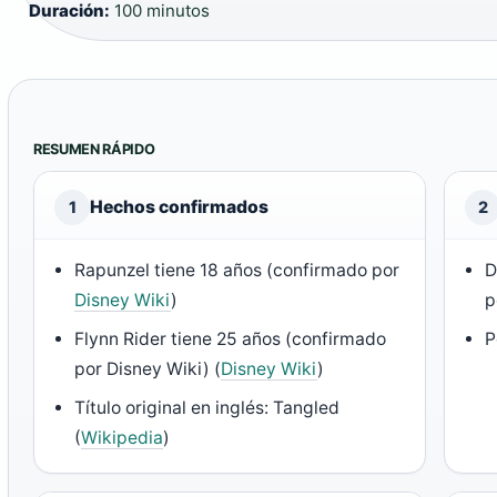
Duración:
100 minutos
RESUMEN RÁPIDO
Hechos confirmados
1
2
Rapunzel tiene 18 años (confirmado por
D
Disney Wiki
)
p
Flynn Rider tiene 25 años (confirmado
P
por Disney Wiki) (
Disney Wiki
)
Título original en inglés: Tangled
(
Wikipedia
)