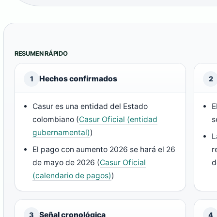
RESUMEN RÁPIDO
Hechos confirmados
1
2
Casur es una entidad del Estado
E
colombiano (
Casur Oficial (entidad
s
gubernamental)
)
L
El pago con aumento 2026 se hará el 26
r
de mayo de 2026 (
Casur Oficial
d
(calendario de pagos)
)
Señal cronológica
3
4