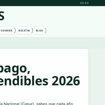
CO-ES
S
E COOKIES
BOLETIN
BLOG
pago,
ndibles 2026
icía Nacional (Casur), sabes que cada año