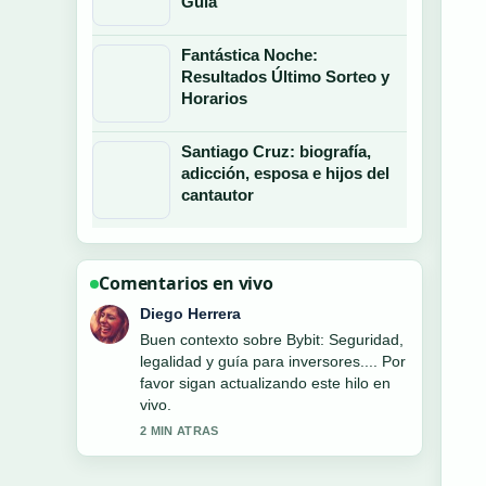
Guía
Fantástica Noche:
Resultados Último Sorteo y
Horarios
Santiago Cruz: biografía,
adicción, esposa e hijos del
cantautor
Comentarios en vivo
Valentina Rojas
La cobertura de Colombia vs
Venezuela: historial, resultados y
cómo... se siente solida y muy facil de
seguir.
4 MIN ATRAS