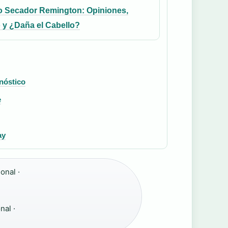
lo Secador Remington: Opiniones,
 y ¿Daña el Cabello?
nóstico
e
ay
onal ·
nal ·