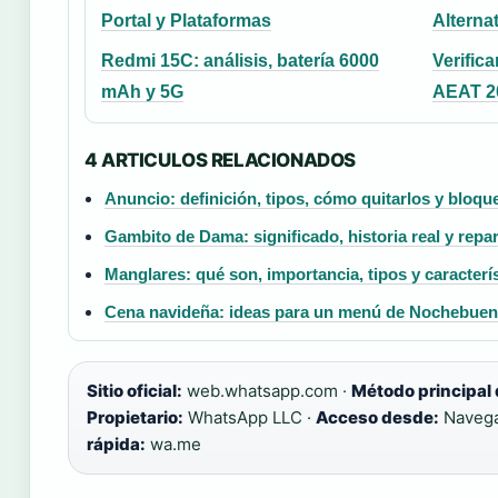
Portal y Plataformas
Alterna
Redmi 15C: análisis, batería 6000
Verifica
mAh y 5G
AEAT 2
4 ARTICULOS RELACIONADOS
Anuncio: definición, tipos, cómo quitarlos y bloqu
Gambito de Dama: significado, historia real y repa
Manglares: qué son, importancia, tipos y caracterí
Cena navideña: ideas para un menú de Nochebuena
Sitio oficial:
web.whatsapp.com ·
Método principal
Propietario:
WhatsApp LLC ·
Acceso desde:
Navegad
rápida:
wa.me